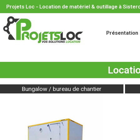
Projets Loc - Location de matériel & outillage à Siste
Présentation
Locatio
Bungalow / bureau de chantier